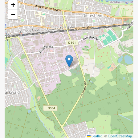
+
−
Leaflet
|
©
OpenStreetMap